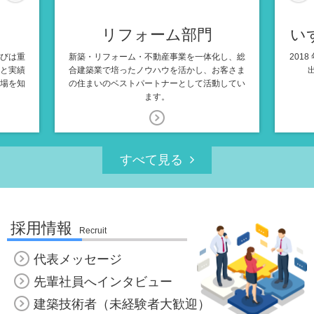
リフォーム部門
い
びは重
新築・リフォーム・不動産事業を一体化し、総
201
と実績
合建築業で培ったノウハウを活かし、お客さま
場を知
の住まいのベストパートナーとして活動してい
ます。
すべて見る
採用情報
Recruit
代表メッセージ
先輩社員へインタビュー
建築技術者（未経験者大歓迎）