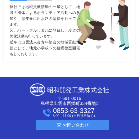
弊社では地域貢献活動の一環として、地
域の団体によるボランティア活動への参
加や、毎年春に用水路の清掃を行ってい
ます。
又、ハートフルしまねに登録し、歩道の
美化活動も行っています。
近年は出雲法人会青年部会の地域貢献活
動として、地元小学校への租税教室開催
もしております。
昭和開発工業株式会社
〒691-0015
島根県出雲市西郷町334番地1
0853-63-3327
8:00～17:00 (土日祝日除く)
お問い合わせ