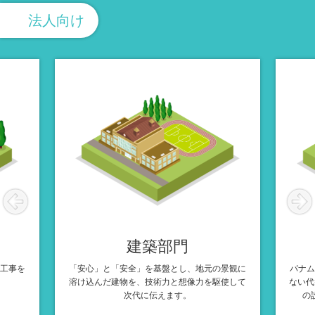
法人向け
建築部門
工事を
「安心」と「安全」を基盤とし、地元の景観に
パナム
溶け込んだ建物を、技術力と想像力を駆使して
ない代
次代に伝えます。
の